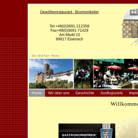
Gewölberestaurant - Brunnenkeller
Tel:+49(0)3691-212358
Fax+49(0)3691-71429
Am Markt 10
99817 Eisenach
Sie sind hier:
Home
Home
Wir über uns
Geschichte
Ausflugsziele
Impr
Willkomme